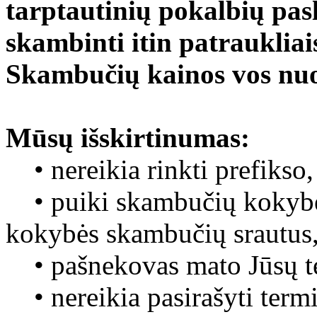
tarptautinių pokalbių pas
skambinti itin patraukliais 
Skambučių kainos vos nuo
Mūsų išskirtinumas:
• nereikia rinkti prefikso,
• puiki skambučių kokybė
kokybės skambučių srautus
• pašnekovas mato Jūsų te
• nereikia pasirašyti termi